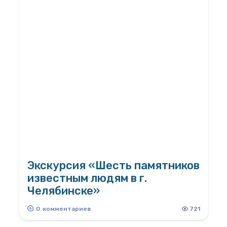
Экскурсия «Шесть памятников
известным людям в г.
Челябинске»
Разработчик Белоусова Яна
0
комментариев
721