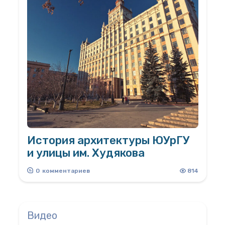
История архитектуры ЮУрГУ
и улицы им. Худякова
Школа № 131
0
комментариев
814
Видео