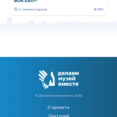
вокзал»
Разработала Рузова Елена
0
комментариев
831
© Делаем музей вместе, 2026
О проекте
Лекторий