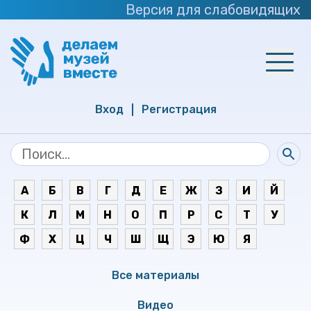
Версия для слабовидящих
Вход
Регистрация
А
Б
В
Г
Д
Е
Ж
З
И
Й
К
Л
М
Н
О
П
Р
С
Т
У
Ф
Х
Ц
Ч
Ш
Щ
Э
Ю
Я
Все материалы
Видео