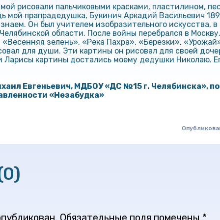
амой рисовали пальчиковыми красками, пластилином, пе
дь мой прапрадедушка, Букинич Аркадий Васильевич 189
 знаем. Он был учителем изобразительного искусства, в
 Челябинской области. После войны перебрался в Москву
 «Весенняя зелень», «Река Пахра», «Березки», «Урожай»
овал для души. Эти картины он рисовал для своей доче
и Ларисы картины достались моему дедушки Николаю. Ег
хаил Евгеньевич, МДБОУ «ДС №15 г. Челябинска»,
по
авленности «Незабудка»
Опубликован
(0)
опубликован.
Обязательные поля помечены
*