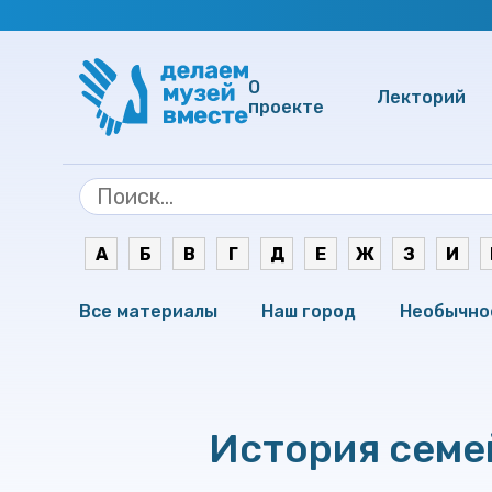
О
Лекторий
проекте
А
Б
В
Г
Д
Е
Ж
З
И
Все материалы
Наш город
Необычно
История семе