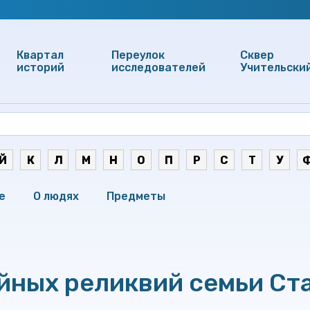
Квартал
Переулок
Сквер
историй
исследователей
Учительски
Й
К
Л
М
Н
О
П
Р
С
Т
У
е
О людях
Предметы
йных реликвий семьи Ст