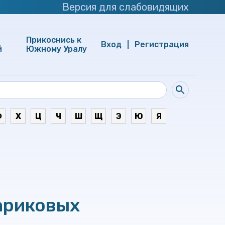
Версия для слабовидящих
Прикоснись к
Вход
Регистрация
й
Южному Уралу
Ф
Х
Ц
Ч
Ш
Щ
Э
Ю
Я
ариковых