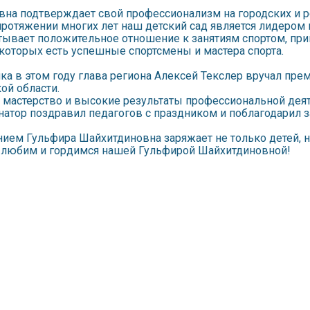
на подтверждает свой профессионализм на городских и р
протяжении многих лет наш детский сад является лидером 
ывает положительное отношение к занятиям спортом, при
 которых есть успешные спортсмены и мастера спорта.
ка в этом году глава региона Алексей Текслер вручал пре
ой области.
е мастерство и высокие результаты профессиональной дея
атор поздравил педагогов с праздником и поблагодарил з
ием Гульфира Шайхитдиновна заряжает не только детей, н
и любим и гордимся нашей Гульфирой Шайхитдиновной!