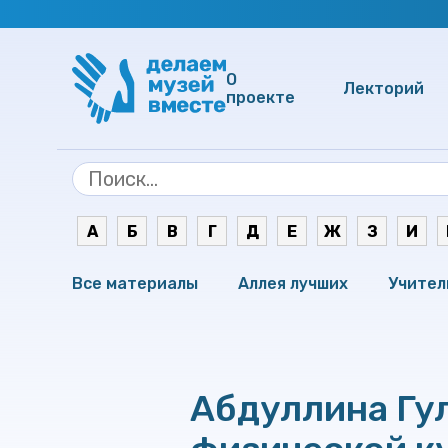
О
Лекторий
проекте
А
Б
В
Г
Д
Е
Ж
З
И
Все материалы
Аллея лучших
Учител
Абдуллина Гу