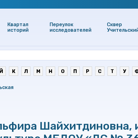
Квартал
Переулок
Сквер
историй
исследователей
Учительски
Й
К
Л
М
Н
О
П
Р
С
Т
У
ьская
льфира Шайхитдиновна, 