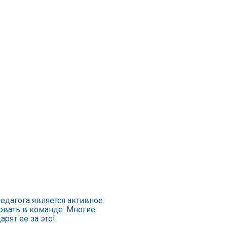
едагога является активное
овать в команде. Многие
рят ее за это!