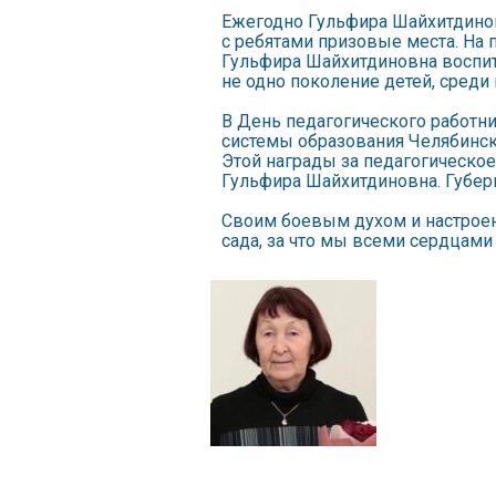
Ежегодно Гульфира Шайхитдинов
с ребятами призовые места. На 
Гульфира Шайхитдиновна воспит
не одно поколение детей, среди
В День педагогического работни
системы образования Челябинск
Этой награды за педагогическо
Гульфира Шайхитдиновна. Губерн
Своим боевым духом и настроен
сада, за что мы всеми сердцам