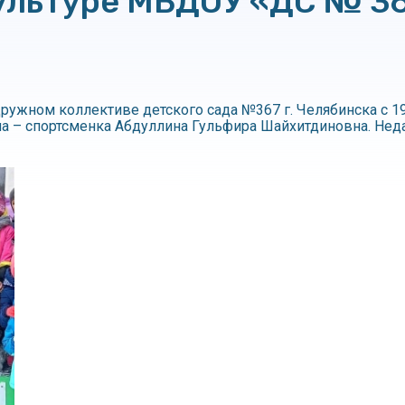
ультуре МБДОУ «ДС № 367
ужном коллективе детского сада №367 г. Челябинска с 1977
на – спортсменка Абдуллина Гульфира Шайхитдиновна. Нед