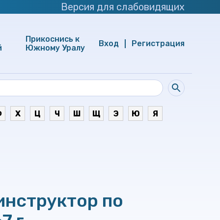
Версия для слабовидящих
Прикоснись к
Вход
Регистрация
й
Южному Уралу
Ф
Х
Ц
Ч
Ш
Щ
Э
Ю
Я
инструктор по