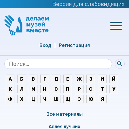
Версия для слабовидящих
Вход
Регистрация
А
Б
В
Г
Д
Е
Ж
З
И
Й
К
Л
М
Н
О
П
Р
С
Т
У
Ф
Х
Ц
Ч
Ш
Щ
Э
Ю
Я
Все материалы
Аллея лучших