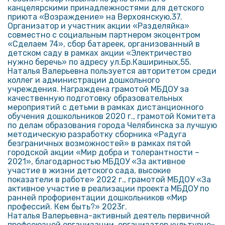
канцелярскими принадлежностями для детского
приюта «Возраждение» на Верхоянскую,37.
Организатор и участник акции «Разделяйка»
совместно с социальным партнером экоцентром
«Сделаем 74», сбор батареек, организованный в
детском саду в рамках акции «Электричество
нужно беречь» по адресу ул.Бр.Кашириных,55.
Наталья Валерьевна пользуется авторитетом среди
коллег и администрации дошкольного
учреждения. Награждена грамотой МБДОУ за
качественную подготовку образовательных
мероприятий с детьми в рамках дистанционного
обучения дошкольников 2020 г., грамотой Комитета
по делам образования города Челябинска за лучшую
методическую разработку сборника «Радуга
безграничных возможностей» в рамках пятой
городской акции «Мир добра и толерантности –
2021», благодарностью МБДОУ «За активное
участие в жизни детского сада, высокие
показатели в работе» 2022 г., грамотой МБДОУ «За
активное участие в реализации проекта МБДОУ по
ранней профориентации дошкольников «Мир
профессий. Кем быть?» 2023г.
Наталья Валерьевна-активный деятель первичной
профсоюзной организации, организатор культурно-