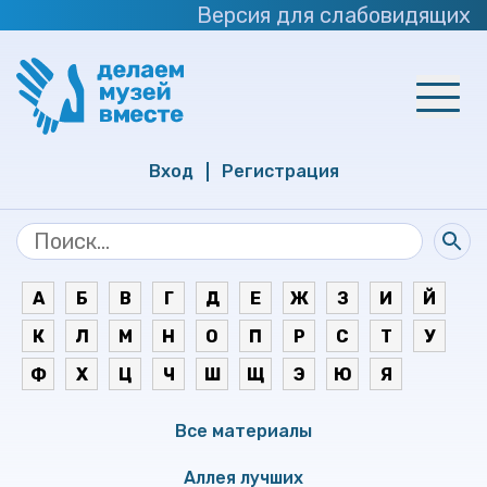
Версия для слабовидящих
Вход
Регистрация
А
Б
В
Г
Д
Е
Ж
З
И
Й
К
Л
М
Н
О
П
Р
С
Т
У
Ф
Х
Ц
Ч
Ш
Щ
Э
Ю
Я
Все материалы
Аллея лучших