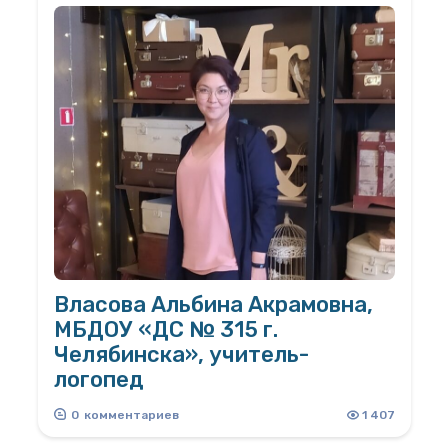
Власова Альбина Акрамовна,
МБДОУ «ДС № 315 г.
Челябинска», учитель-
логопед
Мир детства сладостен и тонок, Как
0
комментариев
1 407
флейты плавающей звук. Пока смеется мне