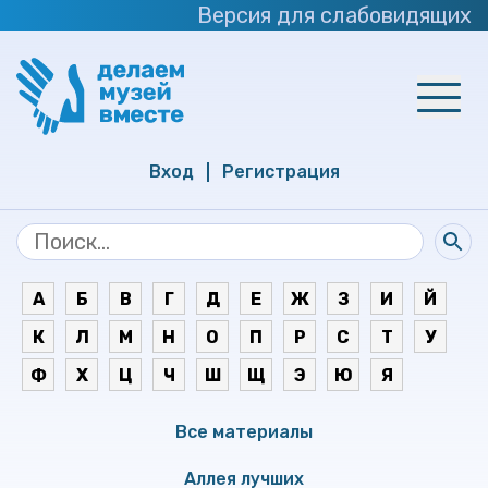
Версия для слабовидящих
Вход
Регистрация
А
Б
В
Г
Д
Е
Ж
З
И
Й
К
Л
М
Н
О
П
Р
С
Т
У
Ф
Х
Ц
Ч
Ш
Щ
Э
Ю
Я
Все материалы
Аллея лучших