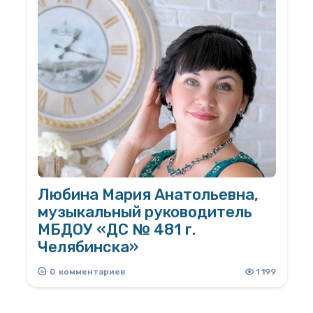
четверостишья. […]
Любина Мария Анатольевна,
музыкальный руководитель
МБДОУ «ДС № 481 г.
Челябинска»
«Виртуоз в организации и проведении
0
комментариев
1 199
праздников, поздравлений, сплочении
коллектива» Участие в мероприятиях,
достижения • Председатель первичной