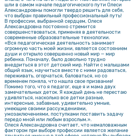
шли в самом начале педагогического пути Олеси
Александровны помогли твердо решить для себя,
что выбран правильный профессиональный путь!
В профессии, выбранной сердцем, Олеся
Александровна постоянно стремится
совершенствоваться, при­меняя в деятельности
современ­ные образовательные технологии.
«Вся педагогическая деятельность занимает
огромную часть моей жизни, является состоянием
души и открыло совершенно новый мир — мир
ребенка. Поначалу, было довольно трудно
внедриться в этот детский мир. Найти с малышами
общий язык, научиться вместе с ними радоваться,
переживать, огорчаться, баловаться, но со
временем поняла, что нашла свое призвание!
Помимо того, что я педагог, еще я и мама двух
замечательных деток. Я каждый день не перестаю
удивляться, насколько все детки разные,
интересные, забавные, удивительно умные,
умеющие своими рассуждениями,
умозаключениями, поступками поставить задачу
передо мной или любым взрослым.».
Олеся Александровна считает, что немаловажным
фактором при выборе профессии является желание
трудиться именно в той сфере, которую Вы выбрали