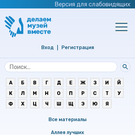
Версия для слабовидящих
Вход
Регистрация
А
Б
В
Г
Д
Е
Ж
З
И
Й
К
Л
М
Н
О
П
Р
С
Т
У
Ф
Х
Ц
Ч
Ш
Щ
Э
Ю
Я
Все материалы
Аллея лучших