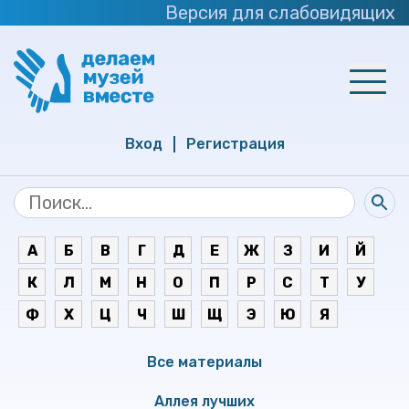
Версия для слабовидящих
Вход
Регистрация
А
Б
В
Г
Д
Е
Ж
З
И
Й
К
Л
М
Н
О
П
Р
С
Т
У
Ф
Х
Ц
Ч
Ш
Щ
Э
Ю
Я
Все материалы
Аллея лучших